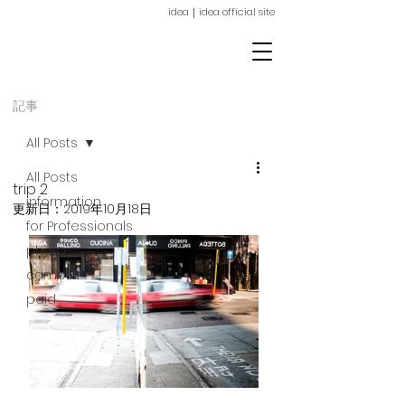
idea｜idea official site
ideaイデア栄｜名古屋市東区｜栄｜美容院・美容室｜イデア｜栄 美容室｜
顔周りレイヤー｜TOKIO｜ヘッドスパ｜髪質改善｜イルミナカラー｜栄駅5分
記事
All Posts
All Posts
trip 2
information
更新日：
2019年10月18日
for Professionals
photo
camera
paid