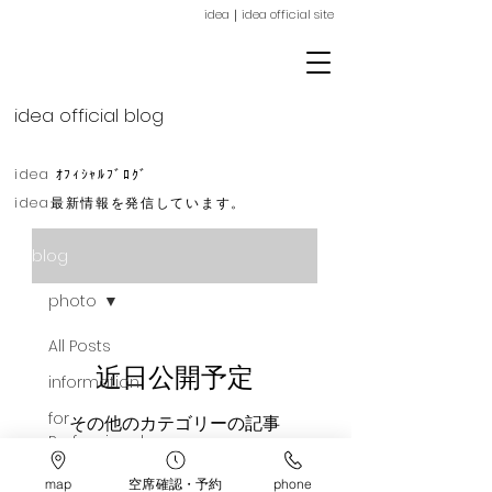
idea｜idea official site
ideaイデア栄｜名古屋市東区｜栄｜美容院・美容室｜イデア｜栄 美容室｜
顔周りレイヤー｜TOKIO｜ヘッドスパ｜髪質改善｜イルミナカラー｜栄駅5分
idea official blog
idea ｵﾌｨｼｬﾙﾌﾞﾛｸﾞ
idea最新情報を
発信しています。
blog
photo
All Posts
近日公開予定
information
for
その他のカテゴリーの記事
Professionals
を見ましょう。
photo
map
空席確認・予約
phone