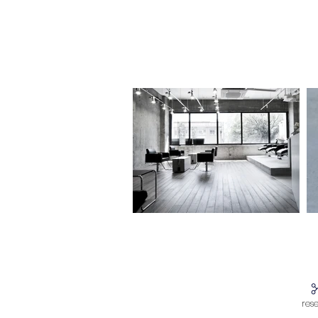
What's new?
res