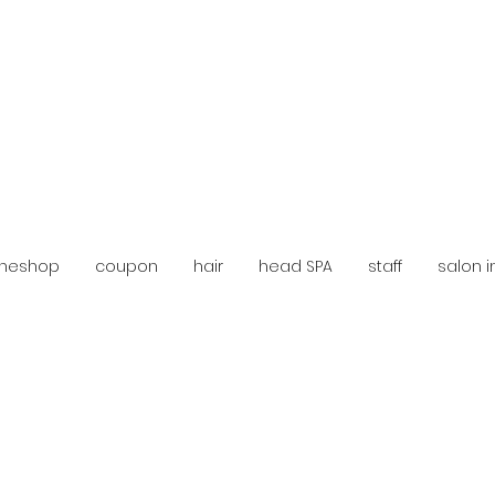
idea
顔周りレイ
ineshop
coupon
hair
head SPA
staff
salon in