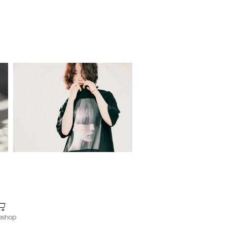
idea T-shirt
eshop