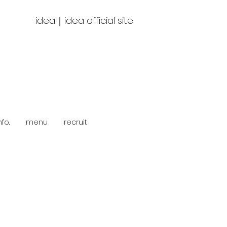
idea｜idea official site
イデア栄｜名古屋市東区｜栄｜美容院・美容室｜イデア｜栄 美容室｜
ヤー｜TOKIO｜ヘッドスパ｜髪質改善｜イルミナカラー｜栄駅5分
fo.
menu
recruit