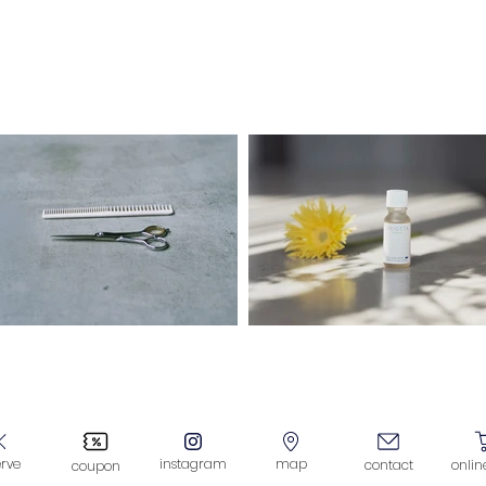
We idea.
Head SPA
erve
instagram
map
contact
onlin
coupon