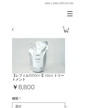
idea｜idea official site
ideaイデア栄｜名古屋市東区｜栄｜美容院・美容室｜イデア｜栄 美容室｜
顔周りレイヤー｜TOKIO｜ヘッドスパ｜髪質改善｜イルミナカラー｜栄駅5分
【レフィル1000m l】idea トリー
トメント
価
￥8,800
格
種類
*