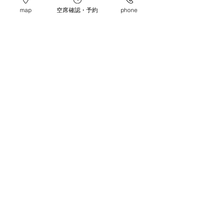
みなされます。
map
空席確認・予約
phone
メーカー既成の梱包を開封してあ
る、または破損している
商品を意図的に破損させるような再
梱包がしてある
ビニール包装が開封されている
その他、商品自体に使用された形跡
がある
●トラブルや不具合による返品・交換
同一商品と交換します。
●返送方法について
返品・交換の場合、商品は着払いで
ご返送ください。