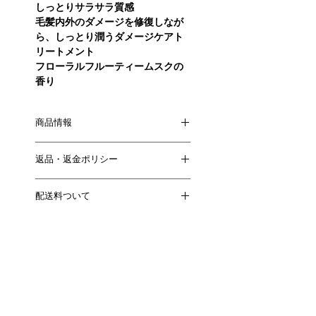
しっとりサラサラ質感
毛髪内外のダメージを修復しなが
ら、しっとり潤うダメージケアト
リートメント
フローラルフルーティームスクの
香り
商品情報
idea Treatment 01/02 は、
返品・返金ポリシー
頭皮と髪の両方にアプローチする高
機能トリートメントです。
返品・返金規約
配送料ついて
商品が到着後30日以内に返品・交換
トリートメント 01
を完了してください。30日を過ぎる
サラサラふんわり質感、ノンシリコ
一回の注文につき、配送料一律1650
と返金額が20％減額されます。
ン
円（税込）がかかります。
返品商品を受領後、通常3日〜1週間程
頭皮に潤いを与え、さらっとした指
２か所以上に配送する場合は、配送
度で払い戻し、または銀行振込みに
通りのスキャルプトリートメント
先ごとに配送料がかかります。
て返金処理をいたします。
シトラスフローラルの香り
払い戻し処理を行った場合、翌営業
日にカード発行会社へデータが送信
トリートメント 02
されます。カード発行会社の処理速
しっとりサラサラ質感